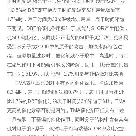
干时间缩短;相比于不加催化剂的表干时间(大于Sd>，添
加0.5%的DBT即可使表干时间缩短至52h;用量增加至
1.7%时，表干时间为33h;继续增加用量，表干时间缩短
不明显。DBT的催化作用归结于:其能与Si-OR产生配位，
使Si-O键极化，从而使带正电荷的Si原子更活泼，更容易
受到水分子或Si-OH中氧原子的攻击，加快水解缩合过
程。但添加量过多时，催化剂残存于胶中，高温时，特别
在湿气作用下可能会引起胶的降解，因此，其最佳的用量
范围为1.51.9%，以下选用1.7%用量与TMA做对比实验。
TMA表现出比DBT更有效的催化效果。当添加量为
0.3%时，表干时间为8h;添加0.7%时，表干时间为2h;相
比1.7%的DBT催化时的表干时间(33h)缩短了31h。TMA
更高的催化效率可能是因为，TMA催化剂不但具有上述
二月桂酸二丁基锡的催化作用，同时分子结构中含有具有
孤对电子的S原子，孤对电子可与端基Si-OR中亲电性的