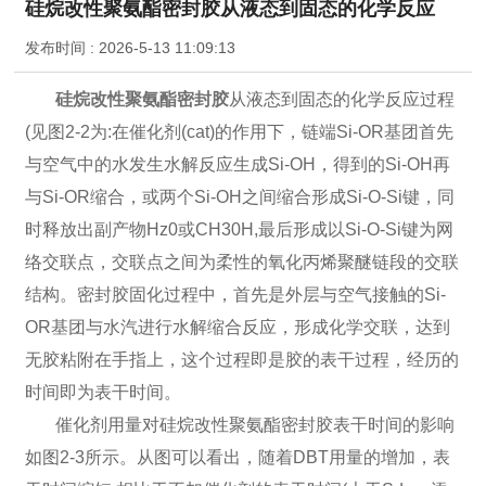
硅烷改性聚氨酯密封胶从液态到固态的化学反应
发布时间 :
2026-5-13 11:09:13
硅烷改性聚氨酯密封胶
从液态到固态的化学反应过程
(见图2-2为:在催化剂(cat)的作用下，链端Si-OR基团首先
与空气中的水发生水解反应生成Si-OH，得到的Si-OH再
与Si-OR缩合，或两个Si-OH之间缩合形成Si-O-Si键，同
时释放出副产物Hz0或CH30H,最后形成以Si-O-Si键为网
络交联点，交联点之间为柔性的氧化丙烯聚醚链段的交联
结构。密封胶固化过程中，首先是外层与空气接触的Si-
OR基团与水汽进行水解缩合反应，形成化学交联，达到
无胶粘附在手指上，这个过程即是胶的表干过程，经历的
时间即为表干时间。
催化剂用量对硅烷改性聚氨酯密封胶表干时间的影响
如图2-3所示。从图可以看出，随着DBT用量的增加，表